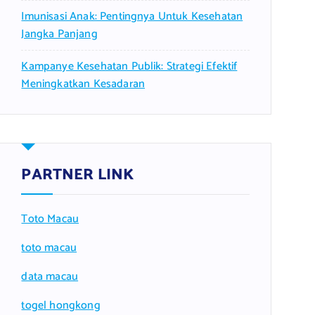
Imunisasi Anak: Pentingnya Untuk Kesehatan
Jangka Panjang
Kampanye Kesehatan Publik: Strategi Efektif
Meningkatkan Kesadaran
PARTNER LINK
Toto Macau
toto macau
data macau
togel hongkong