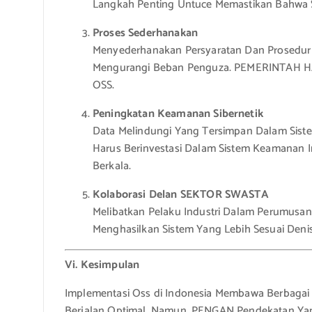
Langkah Penting Untuce Memastikan Bahwa 
Proses Sederhanakan
Menyederhanakan Persyaratan Dan Prosedur 
Mengurangi Beban Penguza. PEMERINTAH
OSS.
Peningkatan Keamanan Sibernetik
Data Melindungi Yang Tersimpan Dalam Siste
Harus Berinvestasi Dalam Sistem Keamanan I
Berkala.
Kolaborasi Delan SEKTOR SWASTA
Melibatkan Pelaku Industri Dalam Perumusan
Menghasilkan Sistem Yang Lebih Sesuai Den
Vi. Kesimpulan
Implementasi Oss di Indonesia Membawa Berbagai 
Berjalan Optimal. Namun, PENGAN Pendekatan Yang