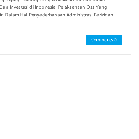
n Investasi di Indonesia. Pelaksanaan Oss Yang
in Dalam Hal Penyederhanaan Administrasi Perizinan.
Comments 0