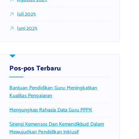
Juli 2025
Juni 2025
Pos-pos Terbaru
Bantuan Pendidikan Guru: Meningkatkan
Kualitas Pengajaran
Mengungkap Rahasia Data Guru PPPK
Sinergi Kemensos Dan Kemendikbud Dalam
Mewujudkan Pendidikan Inklusif