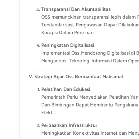
Transparansi Dan Akuntabilitas
OSS memunckinan transparansi lebih dalam P
Terstandarisasi, Pengawasan Dapat Dilakuka
Korupsi Dalam Perizinan.
Peningkatan Digitalisasi
Implementasi Oss Mendorong Digitalisasi di 
Mengadopsi Teknologi Informasi Dalam Oper
V. Strategi Agar Oss Bermanfaat Maksimal
Pelatihan Dan Edukasi
Pemerintah Perlu Menyediakan Pelatihan 
Dan Bimbingan Dapat Membantu Pengakana, 
Efektif.
Perbaankan Infrastruktur
Meningkatkan Konektivitas Internet dan Men