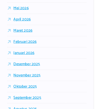
Mei 2026
April 2026
Maret 2026
Februari 2026
Januari 2026
Desember 2025
November 2025
Oktober 2025
September 2025
Agustus 2025