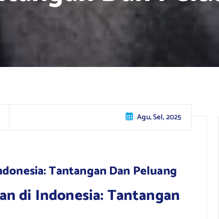
Agu, Sel, 2025
Indonesia: Tantangan Dan Peluang
an di Indonesia: Tantangan