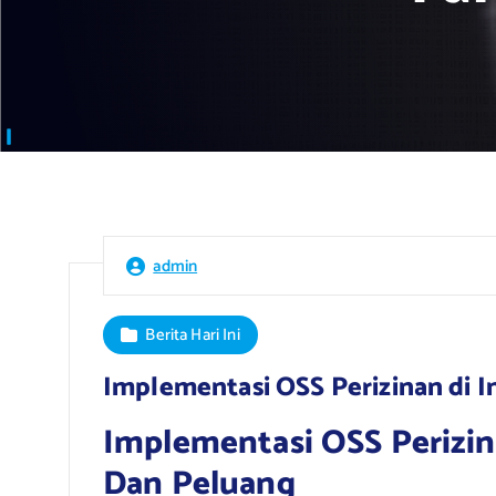
admin
Berita Hari Ini
Implementasi OSS Perizinan di 
Implementasi OSS Perizin
Dan Peluang