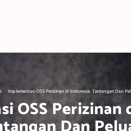
e
Implementasi OSS Perizinan di Indonesia: Tantangan Dan Pe
i OSS Perizinan d
ntangan Dan Pelu