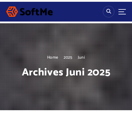
S
k
i
p
t
o
c
o
n
Home
2025
Juni
t
Archives Juni 2025
e
n
t