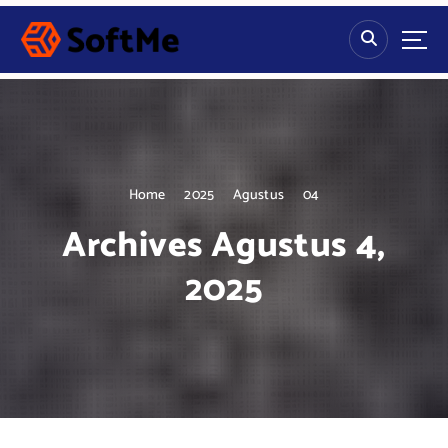
S
k
i
p
t
o
c
o
n
Home
2025
Agustus
04
t
Archives Agustus 4,
e
n
2025
t