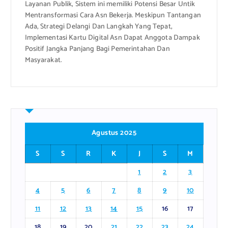
Layanan Publik, Sistem ini memiliki Potensi Besar Untik
Mentransformasi Cara Asn Bekerja. Meskipun Tantangan
Ada, Strategi Delangi Dan Langkah Yang Tepat,
Implementasi Kartu Digital Asn Dapat Anggota Dampak
Positif Jangka Panjang Bagi Pemerintahan Dan
Masyarakat.
Agustus 2025
S
S
R
K
J
S
M
1
2
3
4
5
6
7
8
9
10
11
12
13
14
15
16
17
18
19
20
21
22
23
24