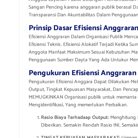
Sangan Pencing karena anggaran publik berasal Da
Transparansi Dan Akuntabilitas Dalam Penggunaan
Prinsip Dasar Efisiensi Anggrara
Efisiensi Anggraran Dalam Organisasi Publik Menc
Efisiensi Teknis. Efisiensi Alokatif Terjadi Ketik
Anggota Manfaat Maksimum Sesuai Kebutuhan Masya
Penggunaan Sumber Dayta Yang Ada Untukur Memp
Pengukuran Efisiensi Anggraran
Pengukuran Efisiensi Anggara Dapat Dilakukan Mela
Output, Tingkat Kepuasan Masyarakat, Dan Pencapa
MEMUGKINKAN Organisasi publik untuk memanta da
Mengidentifikasi, Yang memerlukan Perbaikan.
Rasio Biaya Terhadaap Output:
Menghitung B
Diberikan. Semakin Rendah Rasio INI, Semak
TINGAT KEPUASAN MASYARAKAT:
Umpan b