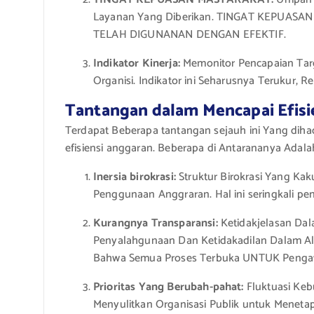
Layanan Yang Diberikan. TINGAT KEPUA
TELAH DIGUNANAN DENGAN EFEKTIF.
Indikator Kinerja:
Memonitor Pencapaian Targ
Organisi. Indikator ini Seharusnya Terukur, 
Tantangan dalam Mencapai Efisi
Terdapat Beberapa tantangan sejauh ini Yang diha
efisiensi anggaran. Beberapa di Antarananya Adala
Inersia birokrasi:
Struktur Birokrasi Yang Ka
Penggunaan Anggraran. Hal ini seringkali pe
Kurangnya Transparansi:
Ketidakjelasan Da
Penyalahgunaan Dan Ketidakadilan Dalam Al
Bahwa Semua Proses Terbuka UNTUK Pengaw
Prioritas Yang Berubah-pahat:
Fluktuasi Keb
Menyulitkan Organisasi Publik untuk Menetapk