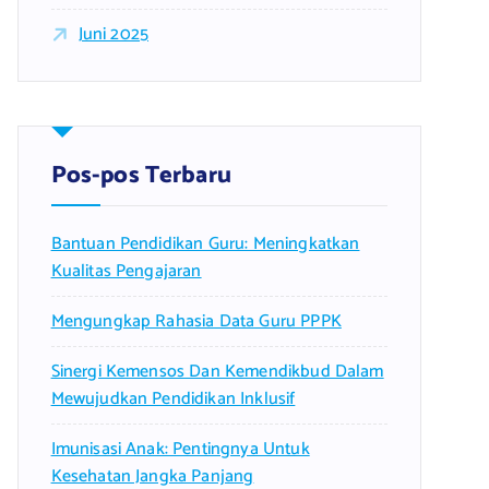
Juni 2025
Pos-pos Terbaru
Bantuan Pendidikan Guru: Meningkatkan
Kualitas Pengajaran
Mengungkap Rahasia Data Guru PPPK
Sinergi Kemensos Dan Kemendikbud Dalam
Mewujudkan Pendidikan Inklusif
Imunisasi Anak: Pentingnya Untuk
Kesehatan Jangka Panjang