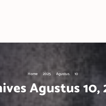
Home
2025
Agustus
10
ives Agustus 10,