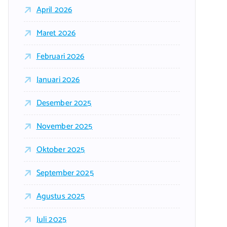
April 2026
Maret 2026
Februari 2026
Januari 2026
Desember 2025
November 2025
Oktober 2025
September 2025
Agustus 2025
Juli 2025