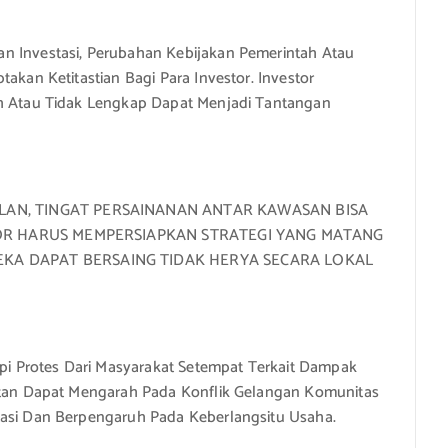
n Investasi, Perubahan Kebijakan Pemerintah Atau
akan Ketitastian Bagi Para Investor. Investor
ah Atau Tidak Lengkap Dapat Menjadi Tantangan
AN, TINGAT PERSAINANAN ANTAR KAWASAN BISA
TOR HARUS MEMPERSIAPKAN STRATEGI YANG MATANG
A DAPAT BERSAING TIDAK HERYA SECARA LOKAL
api Protes Dari Masyarakat Setempat Terkait Dampak
utan Dapat Mengarah Pada Konflik Gelangan Komunitas
asi Dan Berpengaruh Pada Keberlangsitu Usaha.