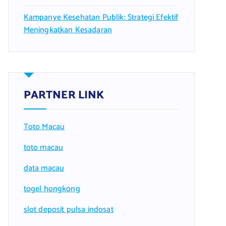
Kampanye Kesehatan Publik: Strategi Efektif
Meningkatkan Kesadaran
PARTNER LINK
Toto Macau
toto macau
data macau
togel hongkong
slot deposit pulsa indosat