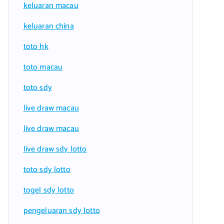
keluaran macau
keluaran china
toto hk
toto macau
toto sdy
live draw macau
live draw macau
live draw sdy lotto
toto sdy lotto
togel sdy lotto
pengeluaran sdy lotto