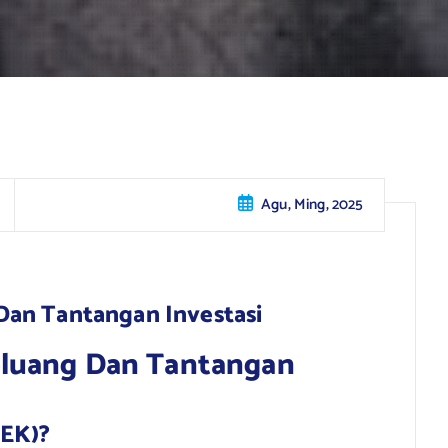
Agu, Ming, 2025
Dan Tantangan Investasi
eluang Dan Tantangan
ZEK)?