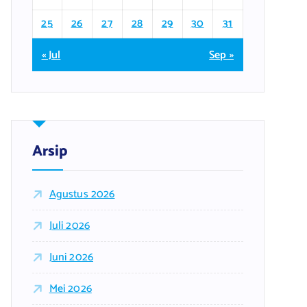
25
26
27
28
29
30
31
« Jul
Sep »
Arsip
Agustus 2026
Juli 2026
Juni 2026
Mei 2026