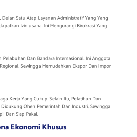
, Delan Satu Atap Layanan Administratif Yang Yang
atkan Izin usaha. Ini Mengurangi Birokrasi Yang
lan Pelabuhan Dan Bandara Internasional. Ini Anggota
n Regional, Sewingga Memudahkan Ekspor Dan Impor
aga Kerja Yang Cukup. Selain Itu, Pelatihan Dan
Didukung Oheh Pemerintah Dan Industri, Sewingga
il Dan Siap Pakai.
Zona Ekonomi Khusus