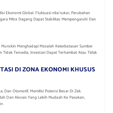
isi Ekonomi Global. Fluktuasi nilai tukar, Perubahan
egara Mitra Dagang Dapat Stabilitas Mempengaruhi Dan
Zek Munckin Menghadapi Masalah Keterbatasan Sumber
 Tidak Tersedia, Investasi Dapat Terhambat Atau Tidak
ESTASI DI ZONA EKONOMI KHUSUS
ika, Dan Otomotif, Memilisi Potensi Besar Di Zek.
h Dan Aksses Yang Lebih Mudaah Ke Pasokan,
or.