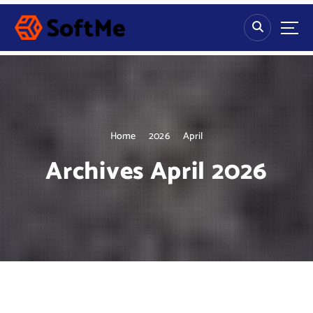
S
k
i
p
t
o
c
o
n
Home
2026
April
t
Archives April 2026
e
n
t