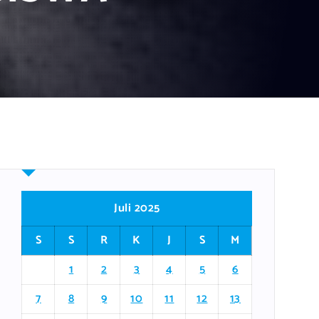
Juli 2025
S
S
R
K
J
S
M
1
2
3
4
5
6
7
8
9
10
11
12
13