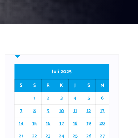
Juli 2025
S
S
R
K
J
S
M
1
2
3
4
5
6
7
8
9
10
11
12
13
14
15
16
17
18
19
20
21
22
23
24
25
26
27