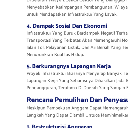
Di Seluruh Wilayah. Sektor-SeKtor Yang Dianggap 
Menyebabkan Ketimpangan Pembangunan. Wilayah 
untuk Mendapatkan Infrastruktur Yang Layak.
4. Dampak Sosial Dan Ekonomi
Infrastruktur Yang Buruk Berdampak Negatif Terhad
Transportasi Yang Terbatas Akan Memengaruhi Mobil
Jalan Tol, Pelayanan Listrik, Dan Air Bersih Yang 
Menurunkran Kualitas Hidup.
5. Berkurangnya Lapangan Kerja
Proyek Infrastruktur Biasanya Menyerap Banyak Ten
Lapangan Kerja Yang Seharusnya Dihasilkan Jada B
Pengangguran, Terutama Di Daerah Yang Sangan 
Rencana Pemulihan Dan Penyes
Meskipun Pembekuan Anggara Dapat Memengaruhi B
Langkah Yang Dapat Diambil Untuce Meminimalkan
1. Restrukturisi Anggaran